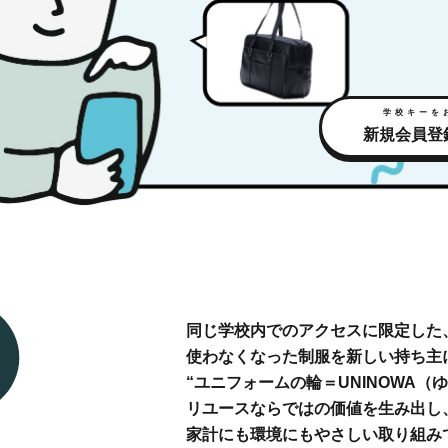
学校キーを
新規会員登録
同じ学校内でのアクセスに限定した
使わなくなった制服を
新しい持ち主
“ユニフォームの輪＝
UNINOWA（
リユースならではの
価値を生み出し
家計にも環境にも
やさしい取り組み