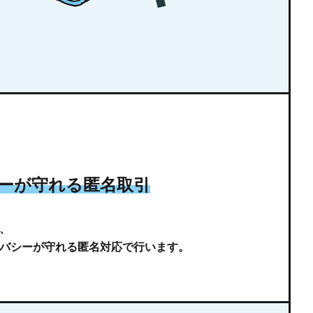
ーが守れる
匿名取引
、
バシーが守れる匿名対応で⾏います。